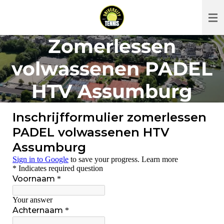
Ga
direct
naar
Zomerlessen
de
hoofdinhoud
volwassenen PADEL
HTV Assumburg