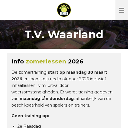
Ga
direct
naar
de
T.V. Waarland
hoofdinhoud
Info
zomerlessen
2026
De zomertraining
start op maandag 30 maart
2026
en loopt tot medio oktober 2026 inclusief
inhaallessen i.v.m. uitval door
weersomstandigheden. Er wordt training gegeven
van
maandag t/m donderdag
, afhankelijk van de
beschikbaarheid van spelers en trainers.
Geen training op:
2e Paasdag