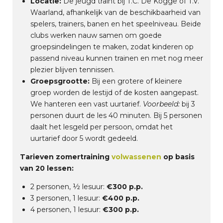
Locatie:
De jeugd traint bij T.C. De Kogge of T.V.
Waarland, afhankelijk van de beschikbaarheid van
spelers, trainers, banen en het speelniveau. Beide
clubs werken nauw samen om goede
groepsindelingen te maken, zodat kinderen op
passend niveau kunnen trainen en met nog meer
plezier blijven tennissen.
Groepsgrootte:
Bij een grotere of kleinere
groep worden de lestijd of de kosten aangepast.
We hanteren een vast uurtarief.
Voorbeeld:
bij 3
personen duurt de les 40 minuten. Bij 5 personen
daalt het lesgeld per persoon, omdat het
uurtarief door 5 wordt gedeeld.
Tarieven zomertraining
volwassenen
op basis
van 20 lessen:
2 personen, ½ lesuur:
€300 p.p.
3 personen, 1 lesuur:
€400 p.p.
4 personen, 1 lesuur:
€300 p.p.