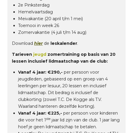
2e Pinksterdag
Hemelvaartsdag
Meivakantie (20 april t/m 1 mei)
Toernooi in week 26
Zomervakantie (4 juli t/m 14 aug)
Download
hier
de
leskalender
.
Tarieven
jeugd
zomertraining op basis van 20
lessen inclusief lidmaatschap van de club:
Vanaf 4 jaar:
€290,-
per persoon voor
jeugdleden, gebaseerd op een groep van 4
leerlingen per lesuur, 20 lessen en inclusief
lidmaatschap. Dit bedrag is inclusief de
clubkorting (zowel T.C. De Kogge als T.V.
Waarland hanteren dezelfde korting).
Vanaf 4 jaar: €225,-
per persoon voor kinderen
ste
die voor het 1
jaar lid zijn van de club. 1 jaar lang
hoef je geen lidmaatschap te betalen.