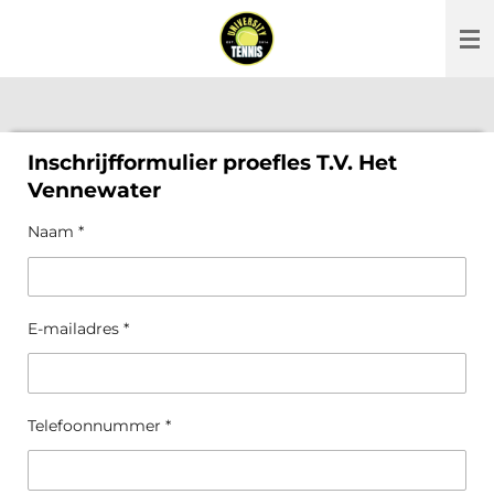
Ga
direct
naar
de
hoofdinhoud
Inschrijfformulier proefles T.V. Het
Vennewater
Naam *
E-mailadres *
Telefoonnummer *